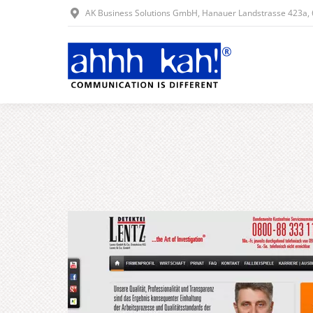
AK Business Solutions GmbH, Hanauer Landstrasse 423a,